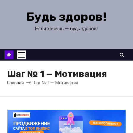
П
е
Будь здоров!
р
е
Если хочешь — будь здоров!
й
т
и
к
с
Шаг № 1 — Мотивация
о
Главная
Шаг № 1 — Мотивация
д
е
р
ж
и
м