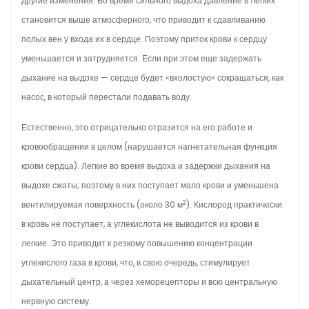
другие изменения. Во время сильного выдоха давление в легких
становится выше атмосферного, что приводит к сдавливанию
полых вен у входа их в сердце. Поэтому приток крови к сердцу
уменьшается и затрудняется. Если при этом еще задержать
дыхание на выдохе — сердце будет «вхолостую» сокращаться, как
насос, в который перестали подавать воду.
Естественно, это отрицательно отразится на его работе и
кровообращении в целом (нарушается нагнетательная функция
крови сердца). Легкие во время выдоха и задержки дыхания на
выдохе сжаты; поэтому в них поступает мало крови и уменьшена
2
вентилируемая поверхность (около 30 м
). Кислород практически
в кровь не поступает, а углекислота не выводится из крови в
легкие. Это приводит к резкому повышению концентрации
углекислого газа в крови, что, в свою очередь, стимулирует
дыхательный центр, а через хеморецепторы и всю центральную
нервную систему.