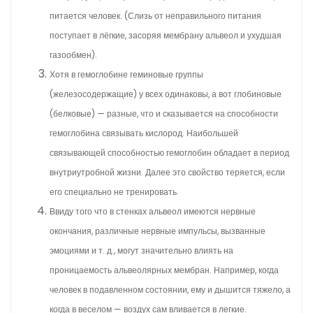
питается человек. (Слизь от неправильного питания
поступает в лёгкие, засоряя мембрану альвеол и ухудшая
газообмен).
Хотя в гемоглобине геминовые группы
(железосодержащие) у всех одинаковы, а вот глобиновые
(белковые) — разные, что и сказывается на способности
гемоглобина связывать кислород. Наибольшей
связывающей способностью гемоглобин обладает в период
внутриутробной жизни. Далее это свойство теряется, если
его специально не тренировать.
Ввиду того что в стенках альвеол имеются нервные
окончания, различные нервные импульсы, вызванные
эмоциями и т. д., могут значительно влиять на
проницаемость альвеолярных мембран. Например, когда
человек в подавленном состоянии, ему и дышится тяжело, а
когда в веселом — воздух сам вливается в легкие.