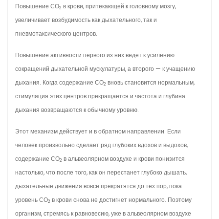
Повышение СО
в крови, притекающей к головному мозгу,
2
увеличивает возбудимость как дыхательного, так и
пневмотаксического центров.
Повышение активности первого из них ведет к усилению
сокращений дыхательной мускулатуры, а второго — к учащению
дыхания. Когда содержание СО
вновь становится нормальным,
2
стимуляция этих центров прекращается и частота и глубина
дыхания возвращаются к обычному уровню.
Этот механизм действует и в обратном направлении. Если
человек произвольно сделает ряд глубоких вдохов и выдохов,
содержание СО
в альвеолярном воздухе и крови понизится
2
настолько, что после того, как он перестанет глубоко дышать,
дыхательные движения вовсе прекратятся до тех пор, пока
уровень СО
в крови снова не достигнет нормального. Поэтому
2
организм, стремясь к равновесию, уже в альвеолярном воздухе