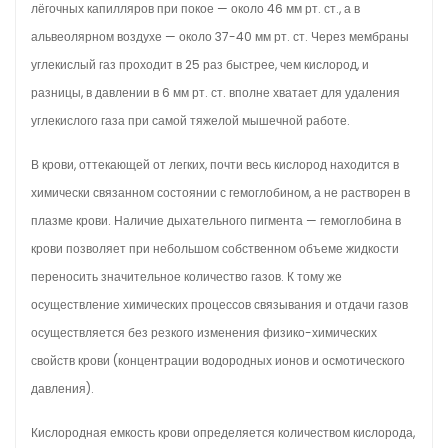
лёгочных капилляров при покое — около 46 мм рт. ст., а в
альвеолярном воздухе — около 37-40 мм рт. ст. Через мембраны
углекислый газ проходит в 25 раз быстрее, чем кислород, и
разницы, в давлении в 6 мм рт. ст. вполне хватает для удаления
углекислого газа при самой тяжелой мышечной работе.
В крови, оттекающей от легких, почти весь кислород находится в
химически связанном состоянии с гемоглобином, а не растворен в
плазме крови. Наличие дыхательного пигмента — гемоглобина в
крови позволяет при небольшом собственном объеме жидкости
переносить значительное количество газов. К тому же
осуществление химических процессов связывания и отдачи газов
осуществляется без резкого изменения физико-химических
свойств крови (концентрации водородных ионов и осмотического
давления).
Кислородная емкость крови определяется количеством кислорода,