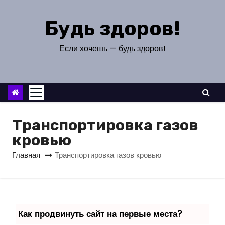
П
е
Будь здоров!
р
е
Если хочешь — будь здоров!
й
т
и
к
с
Транспортировка газов
о
кровью
д
Главная
Транспортировка газов кровью
е
р
ж
и
Как продвинуть сайт на первые места?
м