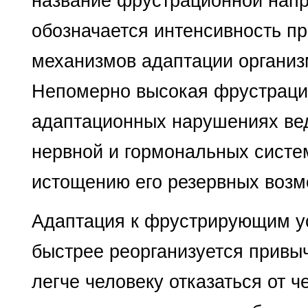
название фрустрационной нап
обозначается интен­сивность 
механиз­мов адаптации органи
Непомерно высокая фрустрацио
адаптационных нарушениях вед
нервной и гормональных систе
исто­щению его резервных возм
Адаптация к фрустрирующим у
быстрее реорганизуется привы
легче человеку отказаться от ч