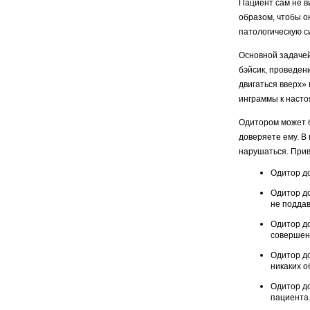
Пациент сам не в
образом, чтобы о
патологическую с
Основной задачей
бэйсик, проведен
двигаться вверх»
инграммы к наст
Одитором может б
дове­ряете ему. 
нарушаться. Прив
Одитор до
Одитор до
не поддав
Одитор до
совершенн
Одитор до
никаких о
Одитор до
пациента