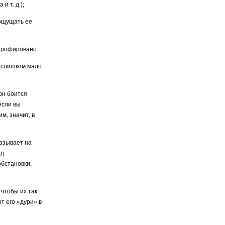
 т. д.);
 ощущать ее
трофировано.
, слишком мало
он боится
если вы
м, значит, в
казывает на
од
бста­новки,
чтобы их так
т его «дури» в