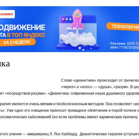
ика
Слово «дианетика» происходит от греческ
«через» и «ноос» — «душа», «разум». В це
ает «посредством разума». «Дианетика: современная наука душевного здоров
ерапия является очень мягким и безболезненным методом. Она позволяет «р
ь». Уже одно это очищение приносит громадное облег­чение и порой полное 
осо­матических заболеваний (но если проблемы имеют кармиче­скую причину,
того учения — американец Л. Рон Хаб­бард. Дианетическая терапия уступает 