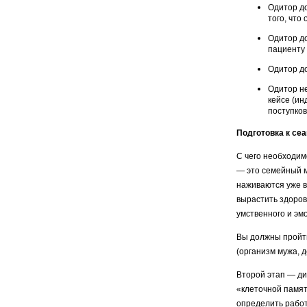
Одитор до
того, что 
Одитор до
пациенту 
Одитор до
Одитор не
кейсе (ин
поступков
Подготовка к се
С чего необходим
— это семейный м
наживаются уже в
вырастить здоров
умственного и эм
Вы должны пройти
(организм мужа, д
Второй этап — ди
«кле­точной памя
определить рабо­