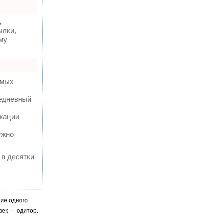
.
ылки,
му
амых
жедневный
кации
ужно
 в десятки
ние одного
век — одитор.