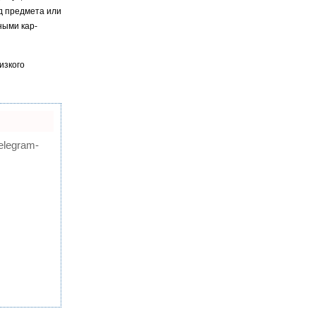
ид предмета или
ными кар­
изкого
elegram-