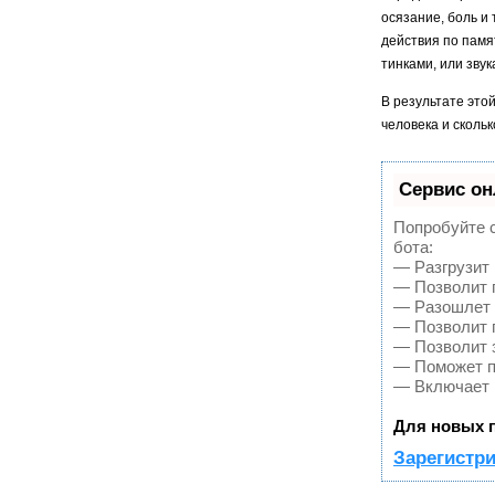
осязание, боль и
действия по памят
тинками, или звук
В результате это
человека и сколь
Сервис он
Попробуйте с
бота:
— Разгрузит 
— Позволит г
— Разошлет 
— Позволит п
— Позволит 
— Поможет по
— Включает 
Для новых п
Зарегистри