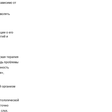
зависимо от
зволять
ции о его
ытий и
ская терапия
едь проблемы
нность
и»,
ой организм
атологической
аточно
 слух,