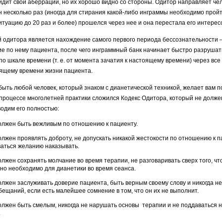
идит свои аберрации, но их хорошо видно со стороны. Одитор направляет че
н несколько раз (иногда для стирания какой-либо инграммы необходимо прой
итуацию до 20 раз и более) прошелся через нее и она перестала его интерес
 одитора является нахождение самого первого периода бессознательности 
ие по нему пациента, после чего инграммный банк начинает быстро разрушат
 по шкале времени (т. е. от момента зачатия к настоящему времени) через в
оящему времени жизни пациента.
ыть любой человек, который знаком с дианетической техникой, желает вам п
В процессе многолетней практики сложился Ко­декс Одитора, который не долже
одим его полностью:
лжен быть вежливым по отношению к па­циенту.
лжен проявлять доброту, не допускать никакой жестокости по отношению к п
аться желанию наказывать.
лжен сохранять молчание во время терапии, не разговаривать сверх того, чт
о необходимо для дианетики во время сеанса.
лжен заслуживать доверие пациента, быть верным своему слову и никогда не
бещаний, если есть малейшее сомнение в том, что он их не выполнит.
лжен быть смелым, никогда не нарушать основы терапии и не поддаваться н
.