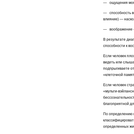
— ощущения могут
— способность вс
влияние) — наско
— воображение — 
В результате диа
способности к во
Если человек плох
видеть или слышат
подпрыгиваете от 
«клеточной памят
Если человек стр
«мульти-вэйлансн
бессознательност
благоприятной дл
По определению п
классифицировать
определенных жиз