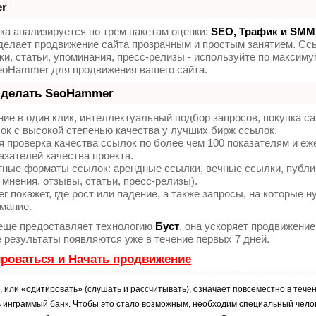
r
а анализируется по трем пакетам оценки:
SEO, Трафик и SMM
елает продвижение сайта прозрачным и простым занятием. Сс
и, статьи, упоминания, пресс-релизы - используйте по максиму
eoHammer для продвижения вашего сайта.
 делать SeoHammer
ие в один клик, интеллектуальный подбор запросов, покупка с
ок с высокой степенью качества у лучших бирж ссылок.
 проверка качества ссылок по более чем 100 показателям и е
азателей качества проекта.
тные форматы ссылок: арендные ссылки, вечные ссылки, публи
 мнения, отзывы, статьи, пресс-релизы).
покажет, где рост или падение, а также запросы, на которые н
мание.
ще предоставляет технологию
Буст
, она ускоряет продвижение
е результаты появляются уже в течение первых 7 дней.
ироваться и Начать продвижение
, или «одитировать» (слушать и рассчитывать), означает повсеместно в тече
 инграммый банк. Чтобы это стало возможным, необходим специальный чело