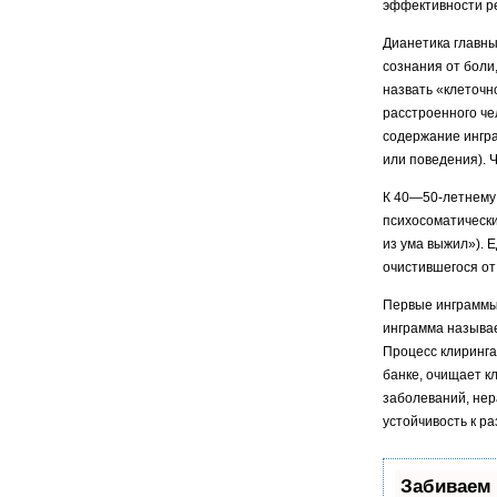
эффективности р
Дианетика главны
сознания от боли
назвать «клеточн
расстроенного че
содержание ингра
или поведения). 
К 40—50-летнему 
психосоматически
из ума выжил»). 
очистившегося от
Первые инграммы 
инграмма называе
Процесс клиринга
банке, очищает к
заболеваний, нер
устойчивость к р
Забиваем