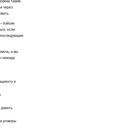
ловека таким
ти через
овать.
— бэйсик-
ься, если
се последующие
омочь, а вы
н никогда
ациенту и
о
 давать
а уговоры