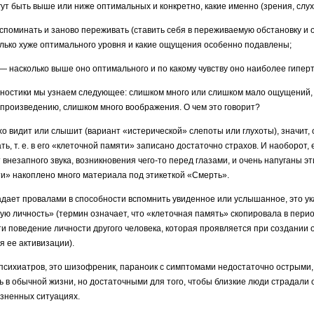
 быть выше или ниже оптимальных и конкретно, какие именно (зрения, слуха и
поминать и заново переживать (ставить себя в переживаемую обстановку и
лько хуже оптимального уровня и какие ощущения особенно подавлены;
насколько выше оно оптимального и по какому чувству оно наиболее гипер
гностики мы узнаем следующее: слиш­ком много или слишком мало ощущений
спроизведению, слишком много вообра­жения. О чем это говорит?
о видит или слышит (вариант «исте­рической» слепоты или глухоты), значит, 
ь, т. е. в его «клеточной памяти» записано достаточно страхов. И наоборот, 
внезапного звука, возникновения чего-то перед глазами, и очень напуганы эти
и» на­коплено много материала под этикеткой «Смерть».
адает провалами в способности вспомнить уви­денное или услышанное, это у
ую личность» (термин означает, что «клеточная память» скопировала в пери
и поведение личности другого человека, которая проявляется при создании о
я ее активизации).
сихиатров, это шизофреник, параноик с симптомами не­достаточно острыми, 
 в обыч­ной жизни, но достаточными для того, чтобы близкие люди страдали о
ненных ситу­ациях.