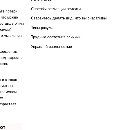
Способы регуляции психики
ате потери
, что можно
Старайтесь делать вид, что вы счастливы
 уставшего или
Типы разума
граммы)
ого мышления
Трудные состояния психики
Управляй реальностью
 серьезным
под старость
овека,
я и важная
амяти»).
инграммном
их
озрастает
от