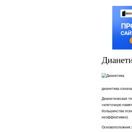
Дианет
диане­тика означ
Ди­анетическая т
«клеточную памят
большинства псих
неэффективен).
Основоположник э