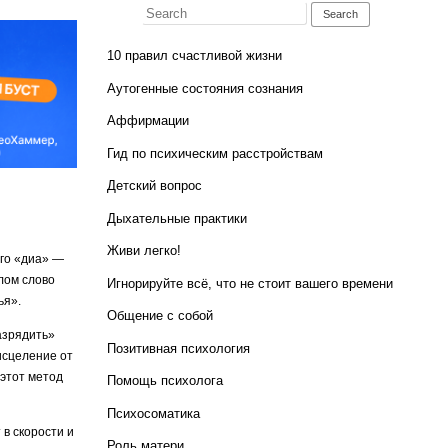
Search for:
10 правил счастливой жизни
Аутогенные состояния сознания
Аффирмации
Гид по психическим расстройствам
Детский вопрос
Дыхательные практики
Живи легко!
ого «диа» —
лом слово
Игнорируйте всё, что не стоит вашего времени
ья».
Общение с собой
азрядить»
Позитивная психология
исцеление от
 этот метод
Помощь психолога
Психосоматика
в скорости и
Роль матери