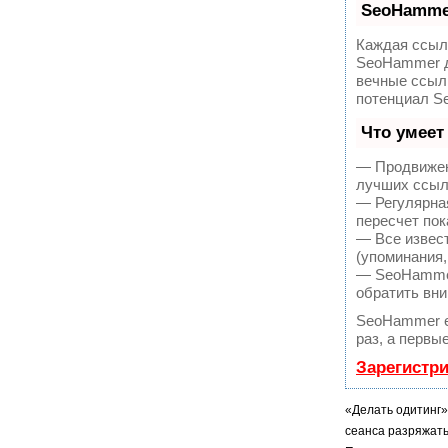
SeoHamme
Каждая ссылк
SeoHammer д
вечные ссылк
потенциал S
Что умеет
— Продвижен
лучших ссыл
— Регулярная
пересчет пок
— Все извес
(упоминания,
— SeoHammer 
обратить вни
SeoHammer е
раз, а первы
Зарегистр
«Делать одитинг»
сеанса разряжать