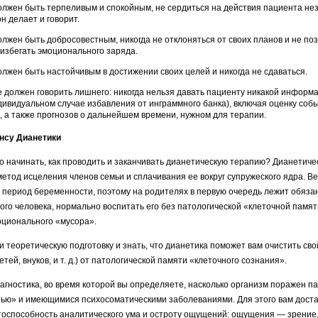
лжен быть терпеливым и спокойным, не сер­диться на действия пациента не
он делает и говорит.
лжен быть добросовестным, никогда не откло­няться от своих планов и не по
избегать эмоционального заряда.
лжен быть настойчивым в достижении своих целей и никогда не сдаваться.
 должен говорить лишнего: никогда нельзя давать пациенту никакой информа
­дивидуальном случае избавления от инграммного банка), включая оценку соб
, а также прогнозов о дальнейшем времени, нужном для терапии.
ансу Дианетики
о начинать, как проводить и закан­чивать дианетическую терапию? Дианетиче
етод исцеления членов семьи и сплачивания ее вокруг супружеского ядра. В
 период беременности, поэтому на родителях в первую очередь лежит обяза
ого человека, нормально воспитать его без патологической «клеточной памят
оционального «мусора».
 теоретиче­скую подготовку и знать, что дианетика поможет вам очи­стить св
етей, внуков, и т. д.) от патологической памяти «клеточного сознания».
агностика, во время которой вы опре­деляете, насколько организм поражен п
тью» и имеющимися психосоматическими заболеваниями. Для этого вам дост
тоспособность аналитического ума и остроту ощущений: ощу­щения — зрение,