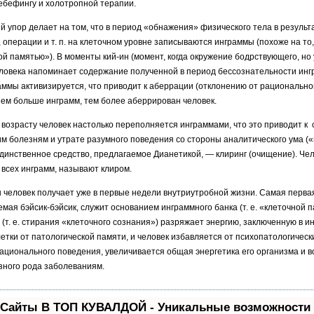
ебефингу и холотропной терапии.
й упор делает на том, что в период «обнажения» физического тела в результ
, операции и т. п. на клеточном уровне записываются инграммы (похоже на то
ой памятью»). В моменты кий-ин (момент, когда окружение бодрствующего, но
ловека напоминает содержание полученной в период бессознательности ин
ммы активизируется, что приводит к аберрации (отклонению от рациональн
Чем больше инграмм, тем более аберрирован человек.
возрасту человек настолько переполняется инграммами, что это приводит к
м болезням и утрате разумного поведения со стороны аналитического ума («
Единственное средство, предлагаемое Дианетикой, — клиринг (очищение). Чел
 всех инграмм, называют клиром.
человек получает уже в первые недели внутриутробной жизни. Самая перва
мая бэйсик-бэйсик, служит основанием инграммного банка (т. е. «клеточной п
 (т. е. стирания «клеточного сознания») разряжает энергию, заключенную в 
летки от патологической памяти, и человек избавляется от психопатологическ
ационального поведения, увеличивается общая энергетика его организма и в
азного рода заболеваниям.
 Сайты В ТОП КУВАЛДОЙ - Уникальные возможности 