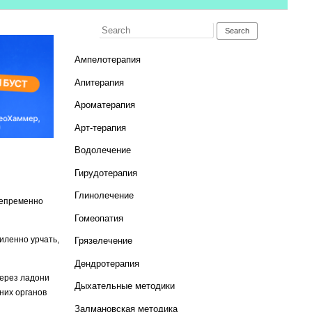
Search for:
Ампелотерапия
Апитерапия
Ароматерапия
Арт-терапия
Водолечение
Гирудотерапия
Глинолечение
непременно
Гомеопатия
иленно урчать,
Грязелечение
Дендротерапия
Через ладони
Дыхательные методики
них органов
Залмановская методика