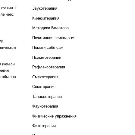
 хозяин. С
Звукотерапия
ле него,
Кинезитерапия
Методики Болотова
Позитивная психология
ли,
Помоги себе сам
оническом
Псаммотерапия
а (чем он
Рефлексотерапия
ергию
Смехотерапия
чтобы она
Сокотерапия
Талассотерапия
Фаунотерапия
Физические упражнения
Фитотерапия