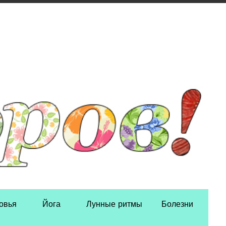
овья
Йога
Лунные ритмы
Болезни