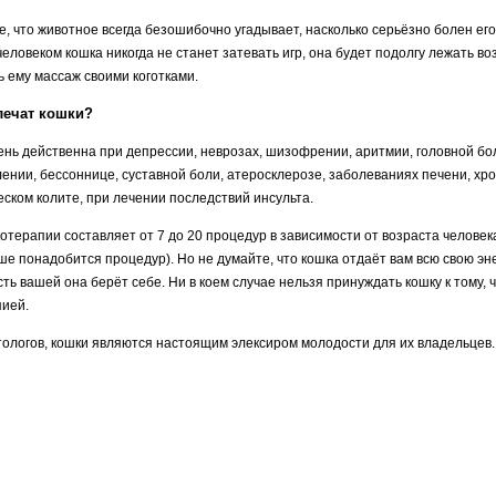
, что животное всегда безошибочно угадывает, насколько серьёзно болен его
ловеком кошка никогда не станет затевать игр, она будет подолгу лежать воз
ь ему массаж своими коготками.
лечат кошки?
нь действенна при депрессии, неврозах, шизофрении, аритмии, головной бо
нии, бессоннице, суставной боли, атеросклерозе, заболеваниях печени, хр
еском колите, при лечении последствий инсульта.
отерапии составляет от 7 до 20 процедур в зависимости от возраста человек
ше понадобится процедур). Но не думайте, что кошка отдаёт вам всю свою эн
ть вашей она берёт себе. Ни в коем случае нельзя принуждать кошку к тому, 
пией.
ологов, кошки являются настоящим элексиром молодости для их владельцев.