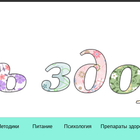
Skip to content
етодики
Питание
Психология
Препараты здор