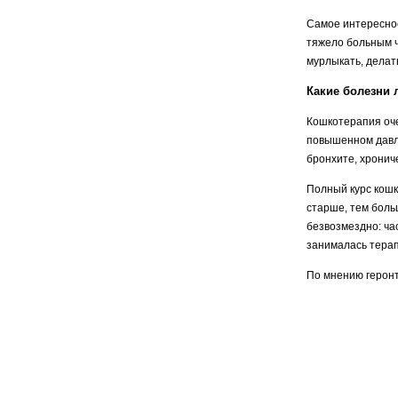
Самое интересное
тяжело больным че
мурлыкать, делат
Какие болезни 
Кошкотерапия оче
повышенном давле
бронхите, хронич
Полный курс кошк
старше, тем боль
безвозмездно: час
занималась тера
По мнению геронт