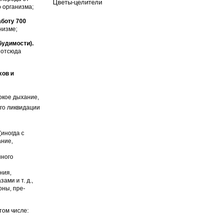
Цветы-целители
 организма;
боту 700
низме;
будимости).
 отсюда
хов и
окое дыхание,
его ликвидации
(иногда с
ание,
нного
ния,
ами и т. д.,
оны, пре­
том числе: