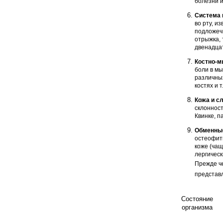
болезни и
Система 
во рту, и
подложечн
отрыжка, 
двенадцат
Костно-м
боли в м
различных
костях и т.
Кожа и с
склон­нос
Квинке, п
Обменные
остеофиты
коже (чащ
лергически
Прежде че
представл
Состояние
организма