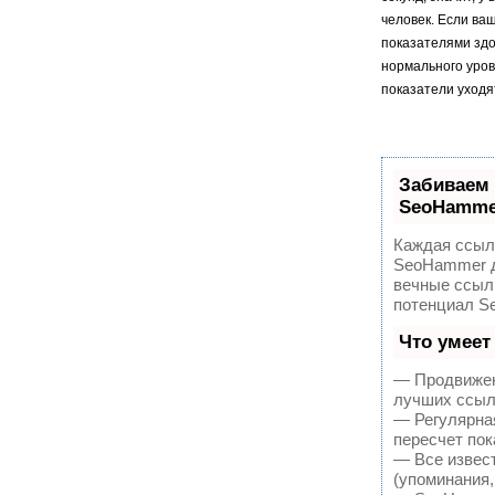
человек. Если ва
показателями здо
нормального уровн
показатели уходя
Забиваем
SeoHamme
Каждая ссылк
SeoHammer д
вечные ссылк
потенциал S
Что умеет
— Продвижен
лучших ссыл
— Регулярная
пересчет пок
— Все извес
(упоминания,