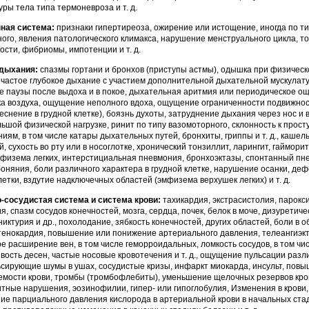
ры тела типа термоневроза и т. д.
ная система:
признаки гипертиреоза, ожирение или истощение, иногда по ти
ого, явления патологического климакса, нарушение менструаль­ного цикла, т
сти, фибриомы, импотен­ции и т. д.
дыхания:
спазмы гортани и бронхов (приступы астмы), одышка при физическ
, частое глубокое дыхание с участием дополнительной дыхательной мускулат
е паузы после выдоха и в покое, дыхательная аритмия или периодическое о
а воздуха, ощущение неполного вдоха, ощу­щение ограниченности подвижнос
тесне­ние в грудной клетке), боязнь духоты, затруднение дыхания через нос и в
ьшой физической нагрузке, ринит по типу вазомоторного, склонность к прос
иям, в том числе катары дыхательных путей, бронхиты, гриппы и т. д., кашель
й, сухость во рту или в носоглотке, хронический тонзиллит, ларингит, гайморит
физема легких, интерстициаль­ная пневмония, бронхоэктазы, спонтанный пн
оняния, боли различного характера в грудной клет­ке, нарушение осанки, де
летки, вздутие надключечных областей (эмфизема верхушек легких) и т. д.
-сосудистая система и систе­ма крови:
тахикардия, экстрасистолия, парокс
я, спазм сосудов конечностей, мозга, сердца, почек, белок в моче, дизуретиче
никтурия и др., похолодание, зябкость конечностей, других областей, боли в о
тенокардия, повышение или понижение артериального давления, телеангиэкт
е рас­ширение вен, в том числе геморроидальных, ломкость со­судов, в том чи
вость десен, частые носовые кровотечения и т. д., ощущение пульсации разл
ьсирующие шумы в ушах, сосудистые кризы, ин­фаркт миокарда, инсульт, пов
емости крови, тромбы (тромбофлебиты), уменьшение щелочных резервов кро
тные нарушения, эозинофилии, гипер- или гипоглобулия, Изменения в крови,
е парциального давления кислорода в артериальной крови в начальных ста­