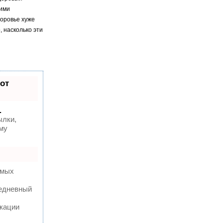
кими
доровье хуже
, насколько эти
от
.
ылки,
му
амых
жедневный
кации