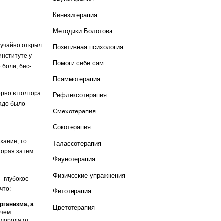
Кинезитерапия
Методики Болотова
лучайно открыл
Позитивная психология
институте у
Помоги себе сам
 боли, бес­
Псаммотерапия
ерно в полтора
Рефлексотерапия
надо было
Смехотерапия
Сокотерапия
ыхание, то
Талассотерапия
оторая затем
Фаунотерапия
Физические упражнения
— глубокое
что:
Фитотерапия
рганизма, а
Цветотерапия
 чем
слорода от