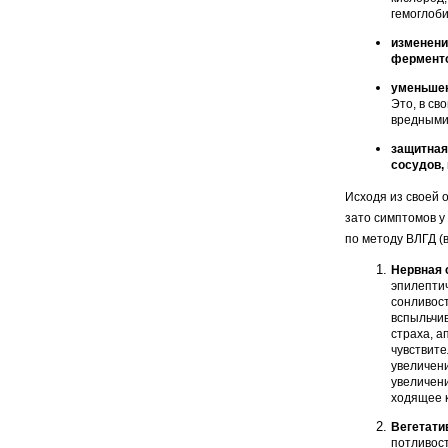
ге­моглоб
изменени
ферментов
уменьшени
Это, в св
вредными
защитная 
сосудов, 
Исходя из своей 
зато симптомов у
по методу ВЛГД (
Нервная 
эпи­лепти
сонливост
вспыльчив
страха, а
чувствите
увеличени
увеличени
ходящее к
Вегетати
пот­ливос