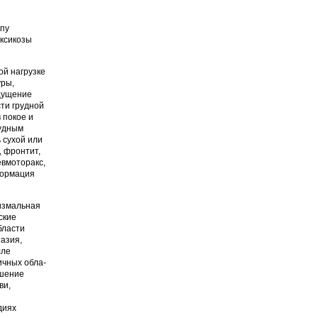
пу
оксикозы
ой нагрузке
уры,
щу­щение
ти грудной
 покое и
тудным
 сухой или
, фронтит,
евмоторакс,
формация
измальная
ские
бласти
азия,
сле
ичных обла­
ышение
ви,
диях