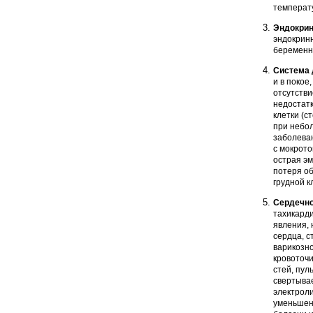
температу
Эндокрин
эндокринн
беременно
Система 
и в покое
отсутстви
недостатк
клетки (с
при небол
заболеван
с мокрото
острая эм
потеря об
грудной к
Сердечно
тахикарди
явления, 
сердца, с
варикозно
кровоточи
стей, пул
свертыва
электроли
уменьшени