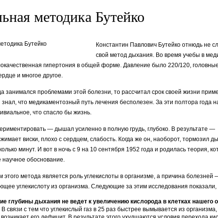
ьная методика Бутейко
Константин Павлович Бутейко от­нюдь не с
свой метод дыхания. Во время учебы в мед­
локачественная гипертония в общей форме. Давление было 220/120, головные
ердце и многое другое.
огда занимался проблемами этой болезни, то рассчитал срок своей жизни прим
он знал, что медикаментозный путь лечения бесполезен. За эти полтора года 
ривиальное, что спасло бы жизнь.
периментировать — дышал усиленно в полную грудь, глубоко. В результате —
жимает виски, плохо с сердцем, слабость. Когда же он, наоборот, тормозил д
олько минут. И вот в ночь с 9 на 10 сентября 1952 года и родилась теория, к
 научное обоснование.
 этого метода явля­ется роль углекислоты в организме, а причина болезней 
ющее углекислоту из организма.
Следующие за этим исследования показали, 
ие глубины дыхания не ведет к увеличению кислорода в клетках нашего о
В связи с тем что углекислый газ в 25 раз быстрее вымывается из организма,
 возникает его дефицит. В резуль­тате этого ухудшаются условия перехода ки