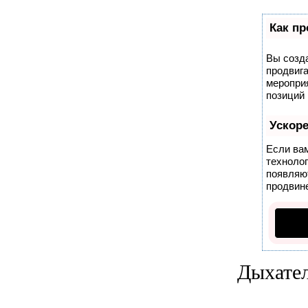
Как пр
Вы созда
продвига
меропри
позиций 
Ускор
Если вам
техноло
появляют
продвине
Дыхате