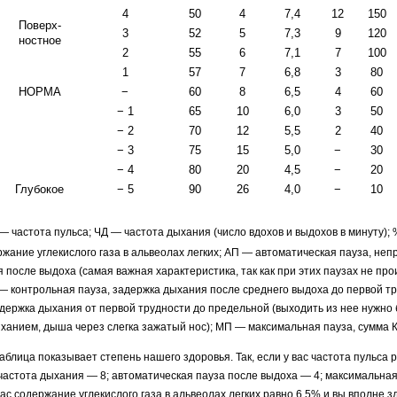
4
50
4
7,4
12
150
Поверх-
3
52
5
7,3
9
120
ностное
2
55
6
7,1
7
100
1
57
7
6,8
3
80
НОРМА
−
60
8
6,5
4
60
− 1
65
10
6,0
3
50
− 2
70
12
5,5
2
40
− 3
75
15
5,0
−
30
− 4
80
20
4,5
−
20
Глубокое
− 5
90
26
4,0
−
10
 частота пульса; ЧД — частота дыхания (число вдохов и выдохов в минуту);
жание углекислого газа в альвеолах легких; АП — автоматическая пауза, не
 после выдоха (самая важная характеристика, так как при этих паузах не пр
 — контрольная пауза, за­держка дыхания после среднего выдоха до первой т
адержка дыхания от первой трудности до предельной (выходить из нее нужно
ыханием, дыша через слегка зажатый нос); МП — максимальная пауза, сумма 
блица показывает степень нашего здо­ровья. Так, если у вас частота пульса 
 частота дыхания — 8; автоматическая пауза после выдоха — 4; максимальна
 вас содержание углекислого газа в альвеолах легких равно 6,5% и вы вполне 