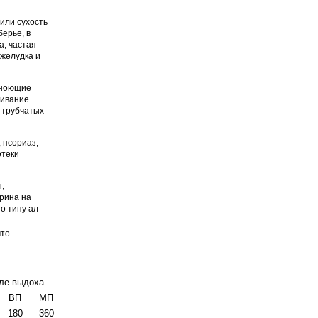
или сухость
ерье, в
а, частая
 желудка и
 ноющие
гивание
 трубчатых
, псориаз,
отеки
,
ерина на
о типу ал­
что
ле выдоха
ВП
МП
180
360