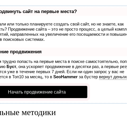
одвинуть сайт на первые места?
ли или только планируете создать свой сайт, но не знаете, как
ть? Продвижение сайта – это не просто процесс, а целый компл
ятий, направленных на увеличение его посещаемости и повышен
в поисковых системах.
ение продвижения
 трудно попасть на первые места в поиске самостоятельно, по
гию
Буст
, она ускоряет продвижение в десятки раз, а первые ре
ся уже в течение первых 7 дней. Если ни один запрос у вас не
тся в Топ10 за месяц, то в
SeoHammer
за бустер
вернут деньги
Начать продвижение сайта
льные методики