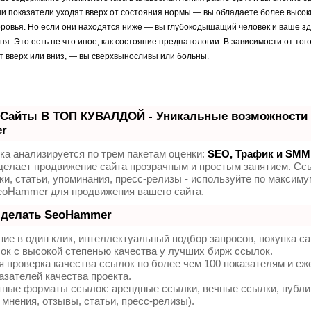
ши показатели уходят вверх от состояния нормы — вы обладаете более высо
ровья. Но если они находятся ниже — вы глубокодышащий человек и ваше з
я. Это есть не что иное, как состояние предпатологии. В зависимости от того
т вверх или вниз, — вы сверхвыносливы или больны.
 Сайты В ТОП КУВАЛДОЙ - Уникальные возможности 
r
а анализируется по трем пакетам оценки:
SEO, Трафик и SMM
елает продвижение сайта прозрачным и простым занятием. Сс
и, статьи, упоминания, пресс-релизы - используйте по максиму
eoHammer для продвижения вашего сайта.
 делать SeoHammer
ие в один клик, интеллектуальный подбор запросов, покупка с
ок с высокой степенью качества у лучших бирж ссылок.
 проверка качества ссылок по более чем 100 показателям и е
азателей качества проекта.
тные форматы ссылок: арендные ссылки, вечные ссылки, публи
 мнения, отзывы, статьи, пресс-релизы).