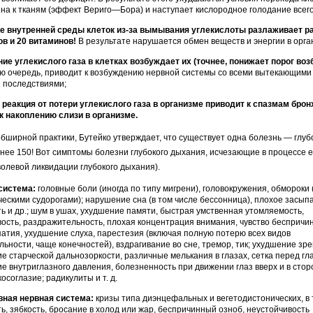
ина к тканям (эффект Вериго—Бора) и наступает кислородное голодание всего
е внутренней среды клеток из-за вымывания углекислоты разлаживает ра
 и 20 вита­минов!
В результате нарушается обмен веществ и энергии в орга
е углекислого газа в клетках возбуждает их (точнее, понижает порог воз
ою очередь, приводит к возбуждению нервной системы со всеми вытекающими
 последствиями;
реакция от потери углекислого газа в орга­низме приводит к спазмам брон
к накоплению слизи в организме.
обширной практики, Бутейко утверж­дает, что существует одна болезнь — глуб
 нее 150! Вот симптомы болезни глубокого дыхания, исчезающие в процессе 
волевой ликвидации глубокого дыхания).
система:
головные боли (иногда по типу мигрени), головокружения, обмороки 
ческими судорогами); нарушение сна (в том числе бессонница), плохое засып
ь и др.; шум в ушах, ухудшение памяти, быстрая умственная утомляе­мость,
ость, раздражительность, плохая концент­рация внимания, чувство беспричи
патия, ухудшение слуха, парестезия (включая полную потерю всех видов
льности, чаще конечностей), вздрагивание во сне, тремор, тик; ухудшение зре
е стар­ческой дальнозоркости, различные мелькания в глазах, сетка перед глаз
е внутриглазного давления, болезненность при движении глаз вверх и в стор
осоглазие; радикулиты и т. д.
вная нервная система:
кризы типа диэнцефальных и вегетодистонических, в 
ть, зябкость, бросание в холод или жар, беспричинный озноб, неустойчивость