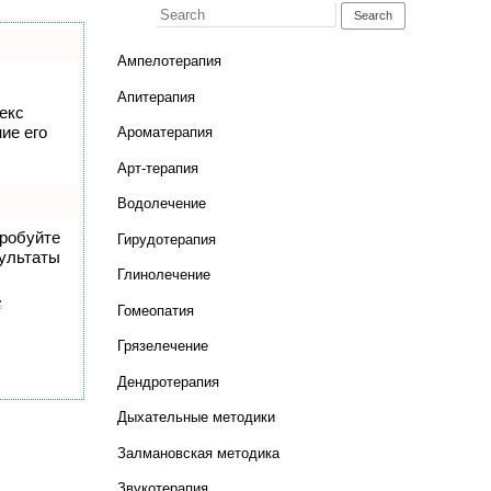
Search for:
Ампелотерапия
Апитерапия
екс
ие его
Ароматерапия
Арт-терапия
Водолечение
пробуйте
Гирудотерапия
зультаты
Глинолечение
.
Гомеопатия
Грязелечение
Дендротерапия
Дыхательные методики
Залмановская методика
Звукотерапия