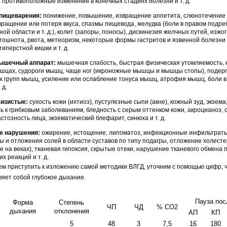
 противоположные изменения в конечных стадиях болезни и т. д.
пищеварения:
понижение, повышение, извращение аппетита, слюнотечение 
звращение или потеря вкуса, спазмы пищевода, желудка (боли в правом подреб
ой области и т. д.), колит (запоры, поносы), дискинезия желчных путей, изжог
тошнота, рвота, метеоризм, некоторые формы гастритов и язвенной болезни
иперстной кишки и т. д.
ышечный аппарат:
мышечная сла­бость, быстрая физическая утомляемость,
ышцах, судороги мышц, чаще ног (икроножные мышцы и мышцы стопы), подер
 групп мышц, усиление или ослабление тонуса мышц, атрофия мышц, боли в
 д.
лизистые:
сухость кожи (ихтиоз), пус­тулезные сыпи (акне), кожный зуд, экзема
ть к грибковым заболеваниям, бледность с серым оттен­ком кожи, акроцианоз, 
астозность лица, экзематический блефарит, синюха и т. д.
 нарушения:
ожирение, истощение, липоматоз, инфекционные инфильтраты
 и отло­жения солей в области суставов по типу подагры, отложение холест
е на веках), тканевая гипоксия, скрытые отеки, нарушение тканевого обмена п
х реакций и т. д.
м приступить к изложению самой методики ВЛГД, уточним с помощью цифр, 
яет собой глубокое дыхание.
Пауза пос
Форма
Степень
ЧП
ЧД
% CO2
дыхания
отклонения
АП
КП
5
48
3
7,5
16
180