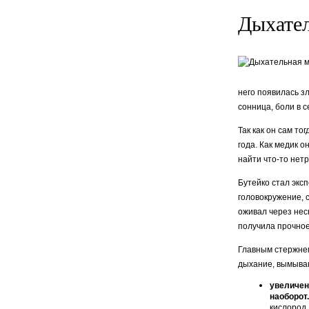
Дыхател
него появилась з
сонница, боли в с
Так как он сам т
года. Как медик 
найти что-то нет
Бутейко стал экс
головокружение, с
оживал через неск
получила прочное
Главным стержнем
дыхание, вымыва
увеличен
наоборот.
кислород,