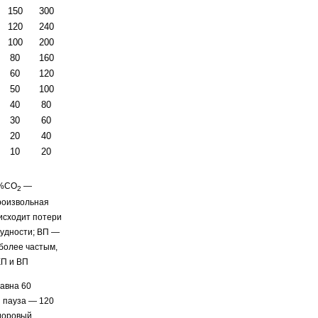
150
300
120
240
100
200
80
160
60
120
50
100
40
80
30
60
20
40
10
20
 %СО
—
2
произвольная
оисходит потери
рудности; ВП —
 более частым,
КП и ВП
равна 60
я пауза — 120
здоровый