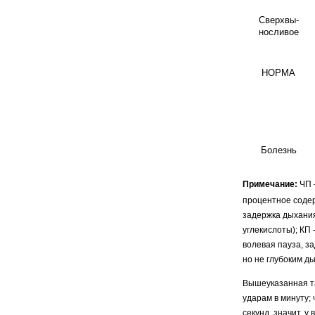
Сверхвы-
носливое
НОРМА
Болезнь
Примечание:
ЧП —
процентное содер
задержка дыхания
углекислоты); КП
волевая пауза, з
но не глубоким д
Вышеуказанная та
ударам в минуту;
секунд, значит, у