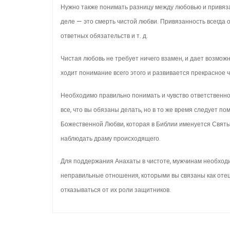
Нужно также понимать разницу между любовью и привязан
деле — это смерть чистой любви. Привязанность всегда о
ответных обязательств и т. д.
Чистая любовь не требует ничего взамен, и дает возмож
ходит понимание всего этого и развивается прекрасное ч
Необходимо правильно понимать и чувство ответствен­нос
все, что вы обязаны делать, но в то же время следует п
Божественной Любви, которая в Библии именуется Святы
наблюдать драму происходящего.
Для поддержания Анахаты в чистоте, мужчинам необ­ходи
неправильные отношения, которыми вы связаны как отец,
отказываться от их роли защитников.