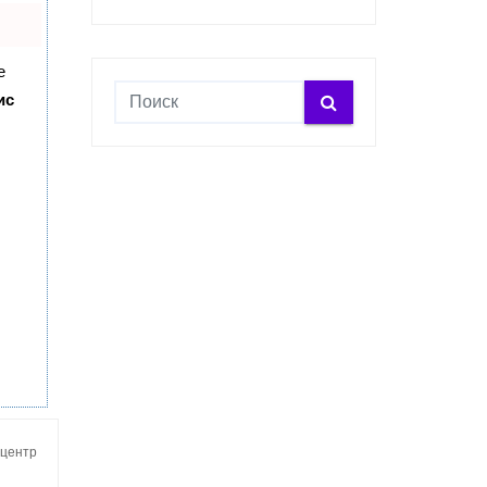
е
ис
 центр