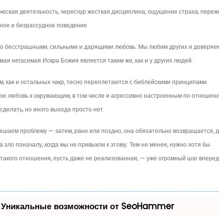
еская деятельность, черес­чур жесткая дисциплина, ощущение страха, пере
­ное и безрассудное поведение.
тно бесстрашными, сильными и дарящими любовь. Мы любим других и доверяе
амая негасимая Искра Божия является таким же, как и у других лю­дей.
, как и остальных чакр, тесно переплетаются с биб­лейскими принципами.
ю любовь к окружающим, в том числе и агрессивно настроенным по отношен
сде­лать, но иного выхода просто нет.
решаем проблему — затем, рано или поздно, она обязательно возвращается, 
 зло поначалу, когда мы не привыкли к этому. Тем не менее, нужно хотя бы
 такого отношения, пусть даже не реализованная, — уже огромный шаг вперед
 Уникальные возможности от SeoHammer