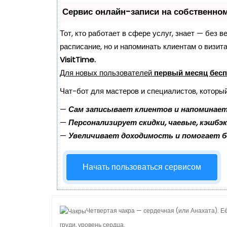
о
Сервис онлайн-записи на собственно
м
Тот, кто работает в сфере услуг, знает — без 
у
расписание, но и напоминать клиентам о визи
VisitTime.
Для новых пользователей
первый месяц бес
Чат-бот для мастеров и специалистов, которы
—
Сам записывает клиентов и напоминает
—
Персонализирует скидки, чаевые, кэшбэ
—
Увеличивает доходимость и помогает 
Начать пользоваться сервисом
Четвертая чакра — сердечная (или Анахата). Е
груди, уровень сердца.