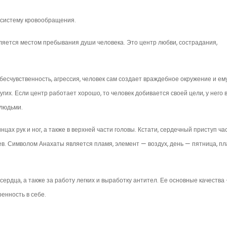
и систему кровообращения.
ляется местом пребывания души человека. Это центр любви, сострадания,
бесчувственность, агрессия, человек сам создает враждебное окружение и ем
гих. Если центр работает хорошо, то человек добивается своей цели, у него 
 людьми.
цах рук и ног, а также в верхней части головы. Кстати, сердечный при­ступ ча
ев. Символом Анахаты является пламя, эле­мент — воздух, день — пятница, п
сердца, а также за работу легких и выработку анти­тел. Ее основные качества
ренность в себе.