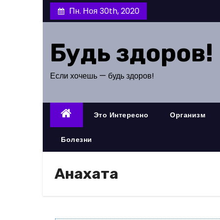
П
Пн. Ноя 30th, 2020
е
р
Будь здоров!
е
й
т
Если хочешь — будь здоров!
и
к
Это Интересно
Организм
с
о
Болезни
д
е
Анахата
р
ж
и
м