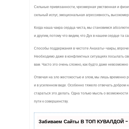
Сильные привязанности, чрезмерная умственная и физич
сильный испуг, эмоциональная агрессивность, высокомер
Когда наша чакра сердца чиста, мы становимся аб­солю
и другим, потому что видим, что Дух в нашем сердце та с
Способы поддержания в чистоте Анахаты-чакры, впро­чем
Необходимо даже в конфликтных ситуациях посылать сво
вам. Часто это очень сложно, как будто даже невозможно 
Отвечая на зло жесто­костью и злом, мы лишь временно 
и в усиленном виде. Особенно тяжело отвечать добром на
стараться это делать. Одна только мысль о возможности
пути к совершенству.
Забиваем Сайты В ТОП КУВАЛДОЙ -