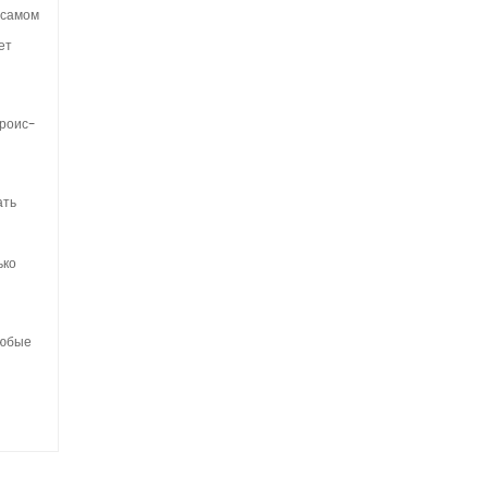
 самом
ет
проис­
ать
ько
любые