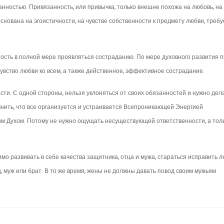
ностью. Привязанность, или привычка, только внеш­не похожа на любовь, на
снована на эгоистичнос­ти, на чувстве собственности к предмету любви, требу
ность в полной мере прояв­ляться состраданию. По мере духовного развития 
увство любви ко всем, а также действенное, эффектив­ное сострадание.
ти. С одной стороны, нельзя уклоняться от своих обя­занностей и нужно дел
омнить, что все организуется и устраивается Всепроникающей Энергией
м Духом. По­тому не нужно ощущать несуществующей ответствен­ности, а тол
мо развивать в себе качества защитника, отца и мужа, стараться исправить 
 муж или брат. В то же время, жены не должны давать повод своим мужьям