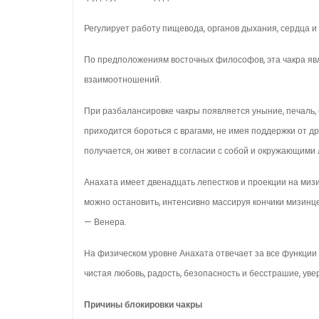
Регулирует работу пищевода, орга­нов дыхания, сердца 
По пред­положениям восточных философов, эта чакра яв
взаимоотношений.
При разбалансировке чакры появляется уныние, печаль, 
приходится бороться с врагами, не имея поддержки от дру
получается, он живет в согласии с собой и окружающими
Анахата имеет две­надцать лепестков и проекции на мизин
можно остановить, интенсивно массируя кон­чики мизинц
— Венера.
На физическом уровне Анахата отвечает за все функ­ции 
чистая любовь, радость, без­опасность и бесстрашие, уве
Причины блокировки чакры