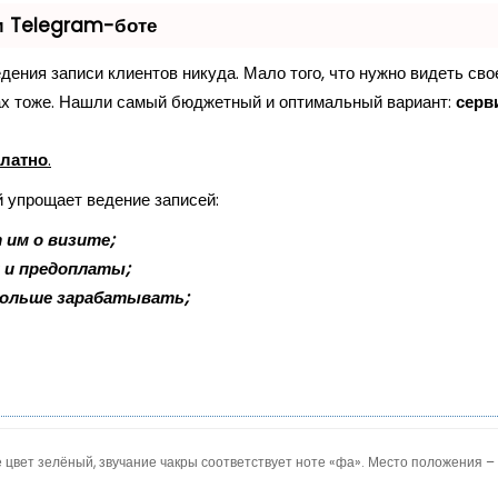
м Telegram-боте
ведения записи клиентов никуда. Мало того, что нужно видеть сво
тах тоже. Нашли самый бюджетный и оптимальный вариант:
серв
платно
.
й упрощает ведение записей:
 им о визите;
к и предоплаты;
больше зарабатывать;
ё цвет зелёный, звучание чакры соответствует ноте «фа». Место положения –