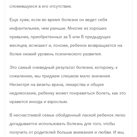
сложившуюся в его отсутствие.
Еще хуже, если во время болезни он ведет себя
инфантильнее, чем раньше. Многие из хороших
привычек, приобретенных за 5 или 6 предыду­щих
месяцев, исчезают и, похоже, ребенок возвращается на
более низкий уровень психического развития.
Это са­мый очевидный результат болезни, которому, к
сожале­нию, мы придаем слишком мало значения.
Несмотря на ви­зиты врача, лекарства и общее
недомогание, ребенку мо­жет понравиться болеть, как это
нравится иногда и взро­слым.
В несчастливой семье обойденный лаской ребенок легко
догадывается использовать болезнь для того, чтобы
получить от родителей больше внимания и любви. И мы,