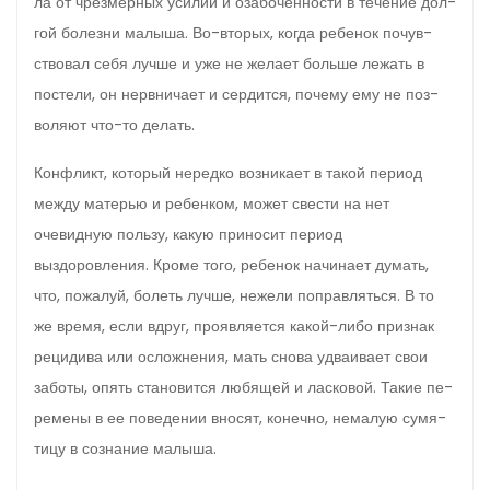
ла от чрезмерных усилий и озабоченности в течение дол­
гой болезни малыша. Во-вторых, когда ребенок почув­
ствовал себя лучше и уже не желает больше лежать в
постели, он нервничает и сердится, почему ему не поз­
воляют что-то делать.
Конфликт, который нередко возникает в такой период
между матерью и ребенком, мо­жет свести на нет
очевидную пользу, какую приносит пе­риод
выздоровления. Кроме того, ребенок начинает ду­мать,
что, пожалуй, болеть лучше, нежели поправляться. В то
же время, если вдруг, проявляется какой-либо приз­нак
рецидива или осложнения, мать снова удваивает свои
заботы, опять становится любящей и ласковой. Такие пе­
ремены в ее поведении вносят, конечно, немалую сумя­
тицу в сознание малыша.