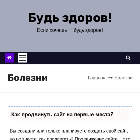
П
е
Будь здоров!
р
е
Если хочешь — будь здоров!
й
т
и
к
с
Болезни
Главная
Болезни
о
д
е
р
Как продвинуть сайт на первые места?
ж
и
Вы создали или только планируете создать свой сайт,
м
но не знаете, как продвигать? Продвижение сайта – это