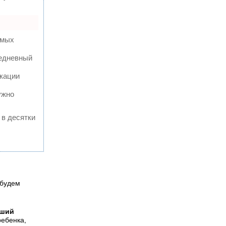
амых
жедневный
кации
ужно
 в десятки
 будем
йший
ебен­ка,