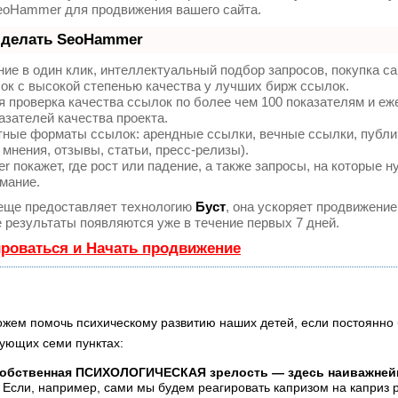
eoHammer для продвижения вашего сайта.
 делать SeoHammer
ие в один клик, интеллектуальный подбор запросов, покупка с
ок с высокой степенью качества у лучших бирж ссылок.
 проверка качества ссылок по более чем 100 показателям и е
азателей качества проекта.
тные форматы ссылок: арендные ссылки, вечные ссылки, публи
 мнения, отзывы, статьи, пресс-релизы).
покажет, где рост или падение, а также запросы, на которые н
мание.
ще предоставляет технологию
Буст
, она ускоряет продвижение
е результаты появляются уже в течение первых 7 дней.
ироваться и Начать продвижение
жем помочь психическому развитию наших детей, ес­ли постоянно
ующих семи пунктах:
обственная ПСИХОЛОГИЧЕСКАЯ зре­лость — здесь наиважне
Если, например, сами мы будем реагировать капризом на каприз р