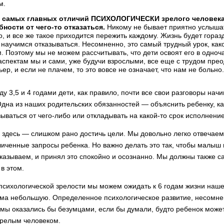
м.
 самых главных отличий ПСИХОЛОГИЧЕ­СКИ зрелого человека
бности от чего-то отказаться.
Никому не бывает приятно услышат
, и все же такое приходится пережить каждому. Жизнь будет гораз
научимся отказываться. Несомненно, это самый трудный урок, как
. Поэтому мы не можем рассчитывать, что дети освоят его в одноч
аспектам мы и сами, уже будучи взрослыми, все еще с трудом пре
ьер, и если не плачем, то это вовсе не означает, что нам не больно.
ду 3,5 и 4 годами дети, как правило, почти все свои разговоры нач
Од­на из наших родительских обязанностей — объяснить ребенку, к
зываться от чего-либо или откладывать на какой-то срок исполнени
здесь — слишком рано достичь цели. Мы довольно легко отвечаем
иченные запросы ребенка. Но важно делать это так, чтобы малыш 
зываем, и принял это спокойно и осознанно. Мы должны также са
в этом.
психологической зрелости мы можем ожидать к 6 годам жизни наш
ма небольшую. Определенное психологическое разви­тие, несомне
о мы оказались бы безумцами, если бы думали, будто ребенок может
зрелым человеком.