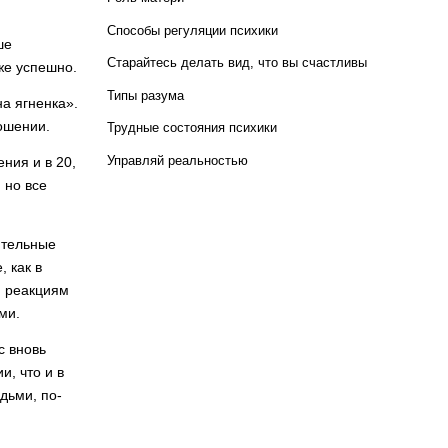
Способы регуляции психики
ше
Старайтесь делать вид, что вы счастливы
 же успешно.
Типы разума
на ягненка».
ошении.
Трудные состояния психики
Управляй реальностью
ния и в 20,
 но все
ятельные
 как в
м реакциям
ми.
с вновь
и, что и в
дьми, по-