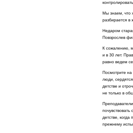
контролировать
Мы знаем, что 
разбирается в ж
Недаром старая
Повзрослев фи
К сожалению, м
и в 30 лет. Пра
равно ведем се
Посмотрите на 
люди, сердятся
детстве и отро
не толь­ко в о
Преподаватели,
почувствовать 
детстве, когда
прежнему испыт