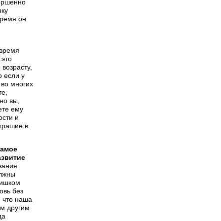
вершенно
нку
время он
 время
 это
 возрасту,
о если у
 во многих
те,
но вы,
ете ему
ости и
страшие в
самое
азвитие
вания.
олжны
лишком
овь без
 что наша
им другим
да