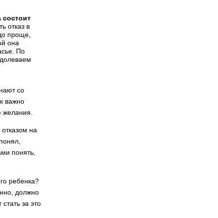
 состоит
ь отказ в
до проще,
ой она
асье. По
одолеваем
инают со
ак важно
е желания.
 отказом на
понял,
­ми понять,
его ребенка?
нно, должно
 стать за это