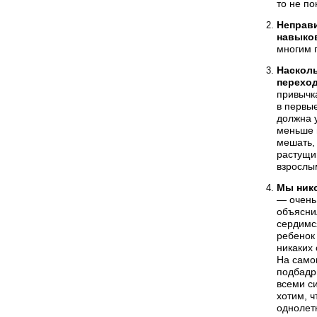
то не по
Неправ
навыко
многим 
Насколь
переход
привычк
в первые
должна у
меньше 
мешать, 
растущий
взрослым
Мы нико
— очень 
объясни
сердимся
ребенок 
никаких
На само
подбадри
всеми с
хотим, 
однолетк