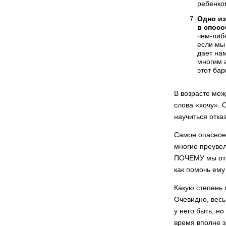
ребенко
Одно из
в спосо
чем-либо
если мы 
дает нам
многим 
этот бар
В возрасте меж
слова «хочу». 
научиться отка
Самое опасное 
многие преувел
ПОЧЕМУ мы отка
как помочь ему 
Какую степень 
Очевидно, весь
у него быть, н
время вполне 