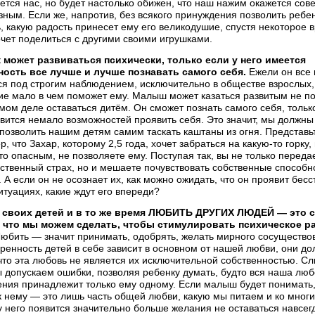
ется нас, но будет настолько обижен, что наш нажим окажется со
ным. Если же, на­против, без всякого принуждения позволить ребе
, какую радость принесет ему его великодушие, спустя некоторое 
чет поделиться с дру­гими своими игрушками.
 может развиваться психически, только ес­ли у него имеется
ость все лучше и лучше позна­вать самого себя.
Ежели он все
я под строгим наблюдением, исключительно в обществе взрос­лых,
е мало в чем поможет ему. Малыш мо­жет казаться развитым не по
мом деле оставаться дитём. Он сможет познать самого себя, тольк
вится немало возможностей проявить себя. Это значит, мы должны
позволить нашим детям самим таскать каштаны из огня. Пред­ставь
, что Захар, которому 2,5 года, хо­чет забраться на какую-то горку, 
то опас­ным, не позволяете ему. Поступая так, вы не только пере­да
ственный страх, но и мешаете почув­ствовать собственные способн
 А если он не осознает их, как можно ожидать, что он проявит бес­
итуациях, какие ждут его впереди?
своих детей и в то же время ЛЮБИТЬ ДРУГИХ ЛЮДЕЙ — это 
 что мы можем сделать, чтобы стимулировать психическое р
юбить — значит принимать, одобрять, желать мирного сосущество
ренность детей в себе зависит в основном от нашей любви, они д
что эта любовь не является их исключительной собствен­ностью. С
 допускаем ошибки, позволяя ребенку думать, будто вся наша люб
ения принадлежит только ему одному. Если малыш будет по­нимать,
к нему — это лишь часть общей любви, какую мы питаем и ко мног
 него появится значительно больше желания не оставать­ся навсег