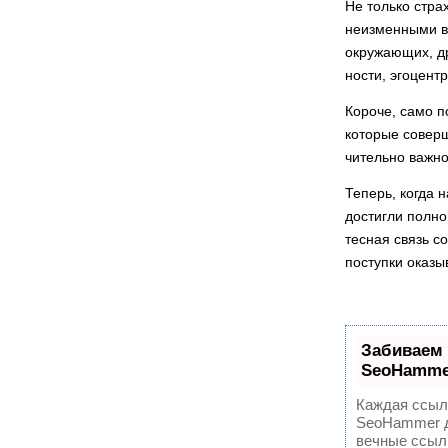
Не только страх
неизменны­ми в
окружающих, др
ности, эгоцент
Короче, само п
которые соверш
чительно важно
Теперь, когда 
достигли полно
тесная связь с
поступки оказы
Забиваем
SeoHamme
Каждая ссылк
SeoHammer д
вечные ссылк