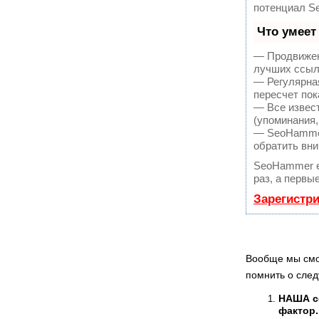
потенциал S
Что умеет
— Продвижен
лучших ссыл
— Регулярная
пересчет пок
— Все извес
(упоминания,
— SeoHammer 
обратить вни
SeoHammer е
раз, а первы
Зарегистр
Вообще мы смо
помнить о след
НАША с
фактор.