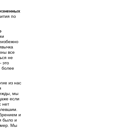
изненных
вития по
о
ми
еизбежно
ивычка
жны все
ься не
— это
о более
ие из нас
м
дежды, мы
а­же если
с нет
­левшим.
обрением и
и было и
имер. Мы