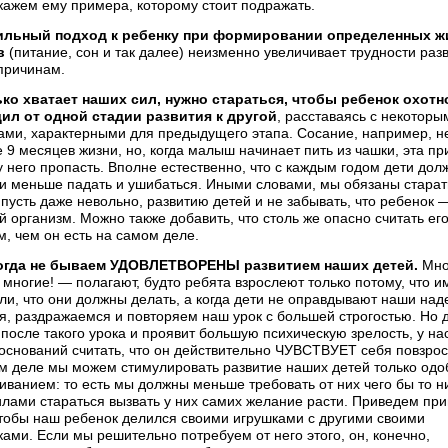
кажем ему примера, которому стоит под­ражать.
ильный подход к ребенку при формировании определенных ж
в
(питание, сон и так далее) неизменно увеличивает трудности раз
причинам.
ко хватает наших сил, нужно стараться, чтобы ребенок охотн
ил от одной стадии разви­тия к другой
, расставаясь с некоторы
ами, ха­рактерными для предыдущего этапа. Сосание, например, н
 9 месяцев жизни, но, когда малыш начинает пить из чашки, эта пр
 него пропасть. Вполне естественно, что с каждым годом дети дол
и меньше падать и ушибаться. Иными словами, мы обязаны старат
пусть даже невольно, развитию детей и не забывать, что ребе­нок 
 организм. Можно также добавить, что столь же опасно считать ег
, чем он есть на самом деле.
гда не бываем УДОВЛЕТВОРЕНЫ раз­витием наших детей.
Мног
мно­гие! — полагают, будто ребята взрослеют только потому, что и
ли, что они должны делать, а когда дети не оправдывают наши на
, раздража­емся и повторяем наш урок с большей строгостью. Но д
после такого урока и проявит большую психическую зрелость, у на
 оснований считать, что он действительно ЧУВСТВУЕТ себя повзрос
м деле мы можем стимулировать разви­тие наших детей только од
ванием: то есть мы должны меньше требовать от них чего бы то н
илами стараться вызвать у них самих желание расти. Приведем пр
чтобы наш ребенок де­лился своими игрушками с другими своими
ами. Если мы решительно потребуем от него этого, он, конеч­но,