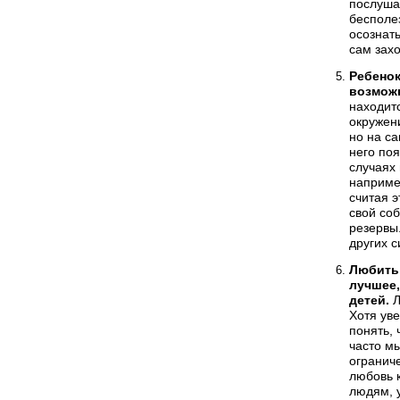
послуша
бесполез
осознать
сам захо
Ребенок
возможн
находитс
окружени
но на са
него поя
случаях 
например
считая э
свой соб
резервы.
других с
Любить 
лучшее,
детей.
Л
Хотя уве
понять, 
часто мы
огранич
любовь 
людям, у