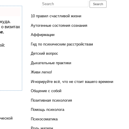
Search for:
10 правил счастливой жизни
икуда.
Аутогенные состояния сознания
 о визитах
e.
Аффирмации
Гид по психическим расстройствам
ей:
Детский вопрос
Дыхательные практики
Живи легко!
Игнорируйте всё, что не стоит вашего времени
Общение с собой
Позитивная психология
Помощь психолога
ческой
Психосоматика
Роль матери