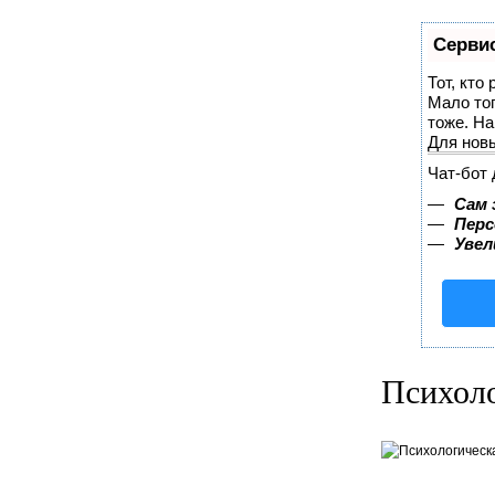
Сервис
Тот, кто
Мало тог
тоже. Н
Для нов
Чат-бот 
—
Сам 
—
Перс
—
Увел
Психоло