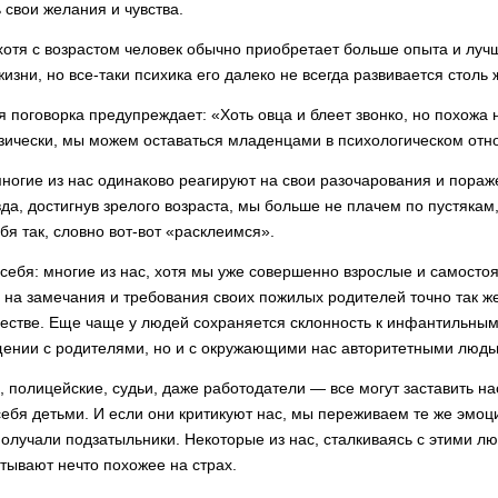
 свои же­лания и чувства.
хотя с возрастом человек обычно приобретает больше опыта и луч
изни, но все-таки психика его далеко не всегда разви­вается столь
 поговорка предупреждает: «Хоть овца и блеет звонко, но похожа 
зически, мы можем оставаться младенцами в психологическом отн
ногие из нас одинаково реагируют на свои разочарования и пораже
вда, достигнув зрелого возраста, мы больше не пла­чем по пустякам,
бя так, словно вот-вот «расклеимся».
себя: многие из нас, хотя мы уже со­вершенно взрослые и самосто
 на замечания и требования своих пожилых родителей точно так же,
честве. Еще чаще у людей со­храняется склонность к инфантильны
бщении с родителями, но и с окружающими нас ав­торитетными людь
 полицейские, судьи, даже работодатели — все могут заставить на
себя детьми. И если они критикуют нас, мы переживаем те же эмоци
 получали подзатыльники. Некоторые из нас, сталкиваясь с этими лю
ывают нечто похожее на страх.