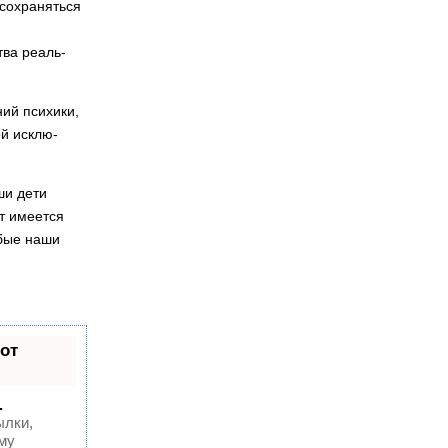
 сохраняться
тва реаль­
ний психики,
й исклю­
ши дети
ут имеется
юбые наши
от
.
ылки,
му