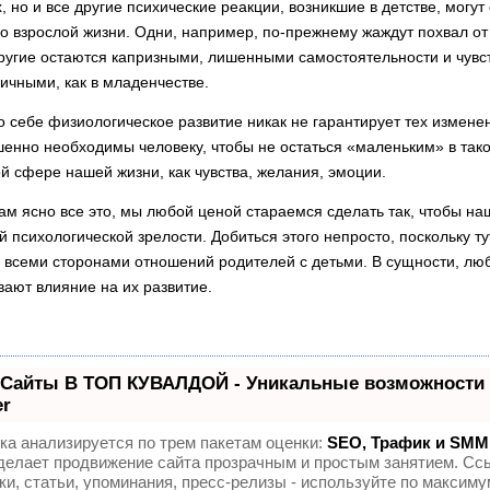
, но и все другие психические реак­ции, возникшие в детстве, могут
о взрослой жизни. Одни, например, по-прежнему жаждут похвал от
угие остаются кап­ризными, лишенными самостоятельности и чувс
ричными, как в младенчестве.
о себе физиологическое развитие никак не гарантирует тех измене
енно необходимы человеку, чтобы не остаться «маленьким» в тако
й сфере нашей жизни, как чувства, жела­ния, эмоции.
нам ясно все это, мы любой ценой ста­раемся сделать так, чтобы на
й психологической зрелости. Добиться этого непросто, поскольку т
о всеми сторонами отношений родителей с детьми. В сущности, л
вают влияние на их развитие.
 Сайты В ТОП КУВАЛДОЙ - Уникальные возможности 
r
а анализируется по трем пакетам оценки:
SEO, Трафик и SMM
елает продвижение сайта прозрачным и простым занятием. Сс
и, статьи, упоминания, пресс-релизы - используйте по максиму