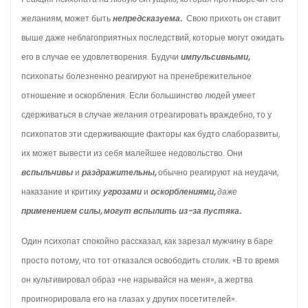
желаниям, может быть
непредсказуема.
Свою прихоть он ставит
выше даже неблагоприятных последствий, которые могут ожидать
его в случае ее удовлетворения. Будучи
импульсивными,
психопаты болезненно реагируют на пренебрежительное
отношение и оскорбления. Если большинство людей умеет
сдерживаться в случае желания отреагировать враждебно, то у
психопатов эти сдерживающие факторы как будто слаборазвиты,
их может вывести из себя малейшее недовольство. Они
вспыльчивы
и
раздражительны,
обычно реагируют на неудачи,
наказание и критику
угрозами
и
оскорблениями,
даже
применением силы, могут вспылить из-за пустяка.
Один психопат спокойно рассказал, как зарезал мужчину в баре
просто потому, что тот отказался освободить столик. «В то время
он культивировал образ «не нарывайся на меня», а жертва
проигнорировала его на глазах у других посетителей».