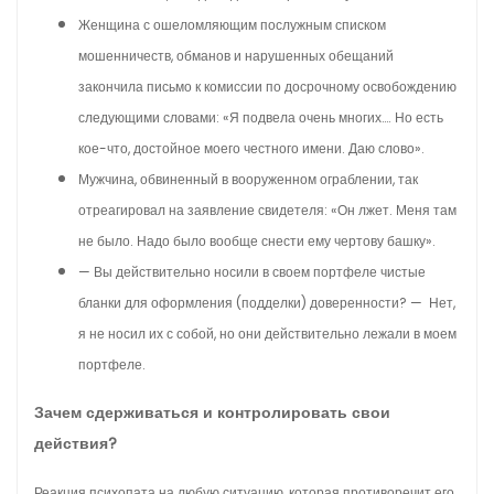
Женщина с ошеломляющим послужным списком
мошенничеств, обманов и нарушенных обещаний
закончила письмо к комиссии по досрочному освобождению
следующими словами: «Я подвела очень многих…. Но есть
кое-что, достойное моего честного имени. Даю слово».
Мужчина, обвиненный в вооруженном ограблении, так
отреагировал на заявление свидетеля: «Он лжет. Меня там
не было. Надо было вообще снести ему чертову башку».
— Вы действительно носили в своем портфеле чистые
бланки для оформления (подделки) доверенности? — Нет,
я не носил их с собой, но они действительно лежали в моем
портфеле.
Зачем сдерживаться и контролировать свои
действия?
Реакция психопата на любую ситуацию, которая противоречит его