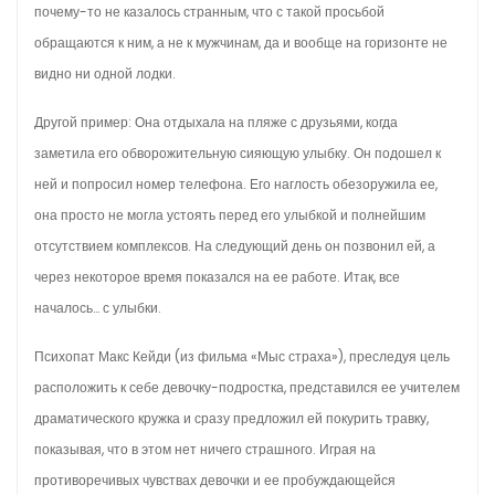
почему-то не казалось странным, что с такой просьбой
обращаются к ним, а не к мужчинам, да и вообще на горизонте не
видно ни одной лодки.
Другой пример: Она отдыхала на пляже с друзьями, когда
заметила его обворожительную сияющую улыбку. Он подошел к
ней и попросил номер телефона. Его наглость обезоружила ее,
она просто не могла устоять перед его улыбкой и полнейшим
отсутствием комплексов. На следующий день он позвонил ей, а
через некоторое время показался на ее работе. Итак, все
началось… с улыбки.
Психопат Макс Кейди (из фильма «Мыс страха»), преследуя цель
расположить к себе девочку-подростка, представился ее учителем
драматического кружка и сразу предложил ей покурить травку,
показывая, что в этом нет ничего страшного. Играя на
противоречивых чувствах девочки и ее пробуждающейся