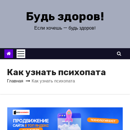
П
е
Будь здоров!
р
е
Если хочешь — будь здоров!
й
т
и
к
с
Как узнать психопата
о
Главная
Как узнать психопата
д
е
р
ж
и
м