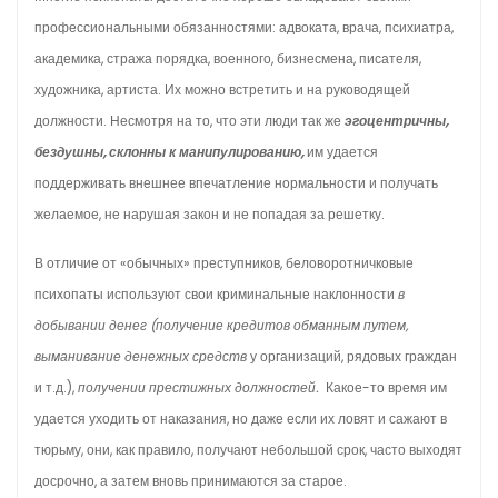
профессиональными обязанностями: адвоката, врача, психиатра,
академика, стража порядка, военного, бизнесмена, писателя,
художника, артиста. Их можно встретить и на руководящей
должности. Несмотря на то, что эти люди так же
эгоцентричны,
бездушны, склонны к манипулированию,
им удается
поддерживать внешнее впечатление нормальности и получать
желаемое, не нарушая закон и не попадая за решетку.
В отличие от «обычных» преступников, беловоротничковые
психопаты используют свои криминальные наклонности
в
добывании денег (получение кредитов обманным путем,
выманивание денежных средств
у организаций, рядовых граждан
и т.д.),
получении престижных должностей.
Какое-то время им
удается уходить от наказания, но даже если их ловят и сажают в
тюрьму, они, как правило, получают небольшой срок, часто выходят
досрочно, а затем вновь принимаются за старое.