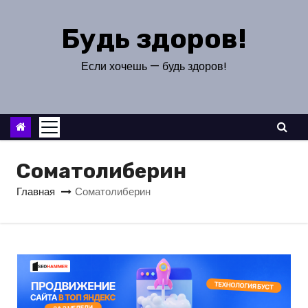
П
е
Будь здоров!
р
е
Если хочешь — будь здоров!
й
т
и
к
с
Соматолиберин
о
Главная
Соматолиберин
д
е
р
ж
и
м