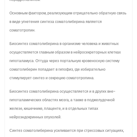
Основным фактором, реализующим отрицательно обратную связь
в виде угнетения синтеза соматолиберина является
соматотропин.
Биосинтез соматолиберина в организме человека и животных
осуществляется главным образом в нейросекреторных клетках
гипоталамуса. Оттуда через портальную кровеносную систему
соматолиберин попадает в гипофиз, где избирательно
стимулирует синтез и секрецию соматотропина.
Биосинтез соматолиберина осуществляется и в других вне-
гипоталамических областях мозга, а также в поджелудочной
железе, кишечнике, плаценте, и в отдельных типах
нейроэндокринных опухолей.
Синтез соматолиберина усиливается при стрессовых ситуациях,