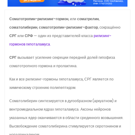
о
м
Соматотропин-рилизинг-гормон
, или
соматрелин
,
у
соматолиберин
,
соматотропин-рилизинг-фактор
, сокращённо
СРГ
или
СРФ
— один из представителей класса
рилизинг-
гормонов гипоталамуса.
СРГ
вызывает усиление секреции передней долей гипофиза
соматотропного гормона и пролактина.
Как и все рилизинг-гормоны гипоталамуса, СРГ является по
химическому строению полипептидом.
Соматолиберин синтезируется в дугообразном (аркуатном) и
вентромедиальном ядрах гипоталамуса. Аксоны нейронов
указанных ядер оканчиваются в области срединного возвышения.
Высвобождение соматолиберина стимулируется серотонином и
норадреналином.