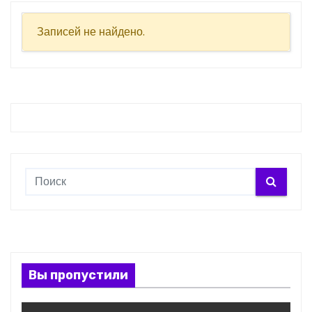
о
м
Записей не найдено.
у
Вы пропустили