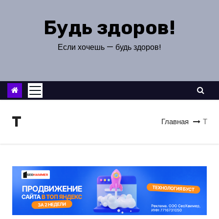
П
е
Будь здоров!
р
е
Если хочешь — будь здоров!
й
т
и
к
с
Т
Главная
Т
о
д
е
р
ж
и
м