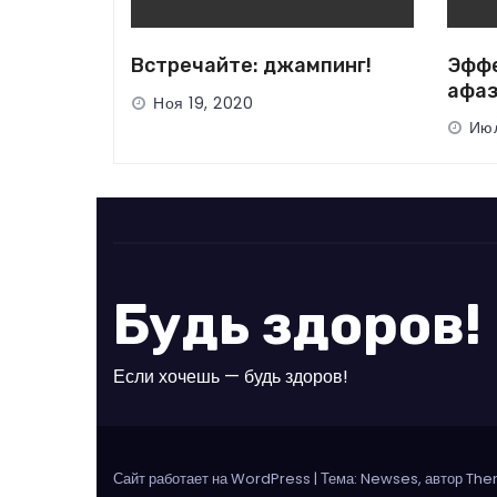
Встречайте: джампинг!
Эффе
афаз
Ноя 19, 2020
Июл
Будь здоров!
Если хочешь — будь здоров!
Сайт работает на WordPress
|
Тема: Newses, автор Th