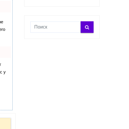
не
его
т
с у