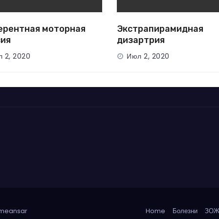
рентная моторная
Экстрапирамидная
ия
дизартрия
 2, 2020
Июл 2, 2020
emeansar
Home
Болезни
ЗО