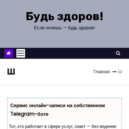
П
е
Будь здоров!
р
е
Если хочешь — будь здоров!
й
т
и
к
с
Ш
Главная
Ш
о
д
е
р
Сервис онлайн-записи на собственном
ж
Telegram-боте
и
м
Тот, кто работает в сфере услуг, знает — без ведения