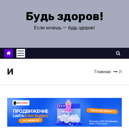
П
е
Будь здоров!
р
е
Если хочешь — будь здоров!
й
т
и
к
с
И
Главная
И
о
д
е
р
ж
и
м