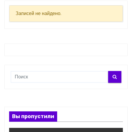
о
м
Записей не найдено.
у
Вы пропустили