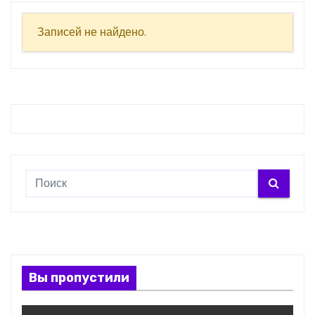
о
м
Записей не найдено.
у
Вы пропустили