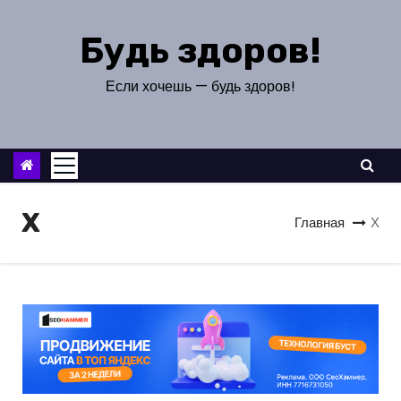
П
е
Будь здоров!
р
е
Если хочешь — будь здоров!
й
т
и
к
с
Х
Главная
Х
о
д
е
р
ж
и
м