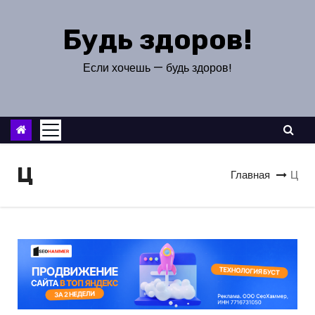
П
е
Будь здоров!
р
е
Если хочешь — будь здоров!
й
т
и
к
с
Ц
Главная
Ц
о
д
е
р
ж
и
м