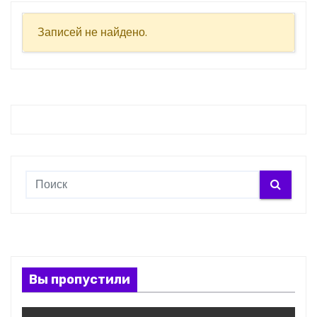
о
м
Записей не найдено.
у
Вы пропустили