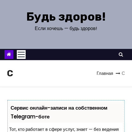
П
е
Будь здоров!
р
е
Если хочешь — будь здоров!
й
т
и
к
с
С
Главная
С
о
д
е
р
Сервис онлайн-записи на собственном
ж
Telegram-боте
и
м
Тот, кто работает в сфере услуг, знает — без ведения