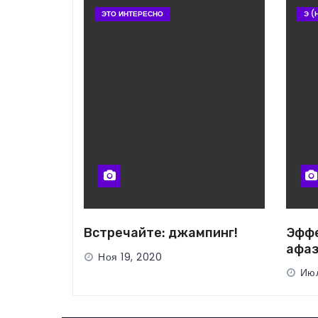
ЭТО ИНТЕРЕСНО
Э (
Встречайте: джампинг!
Эффе
афаз
Ноя 19, 2020
Июл