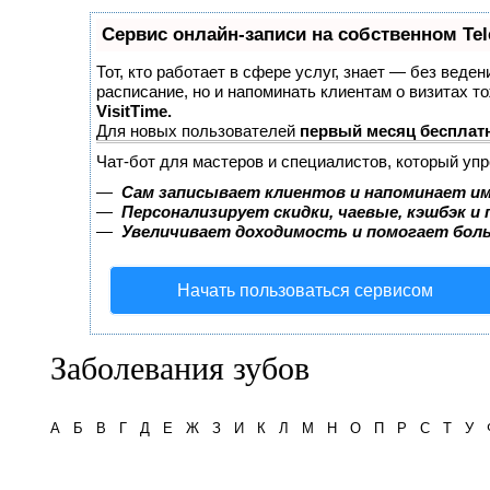
Сервис онлайн-записи на собственном Te
Тот, кто работает в сфере услуг, знает — без веден
расписание, но и напоминать клиентам о визитах 
VisitTime.
Для новых пользователей
первый месяц бесплат
Чат-бот для мастеров и специалистов, который уп
—
Сам записывает клиентов и напоминает им
—
Персонализирует скидки, чаевые, кэшбэк и
—
Увеличивает доходимость и помогает бол
Начать пользоваться сервисом
Заболевания зубов
А
Б
В
Г
Д
Е
Ж
З
И
К
Л
М
Н
О
П
Р
С
Т
У